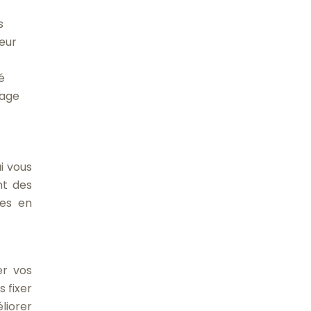
s
meur
é
tage
i vous
nt des
ges en
er vos
 fixer
liorer