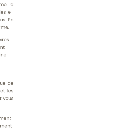
mme la
les e-
ns. En
rme.
ires
ont
une
que de
et les
t vous
iment
vement