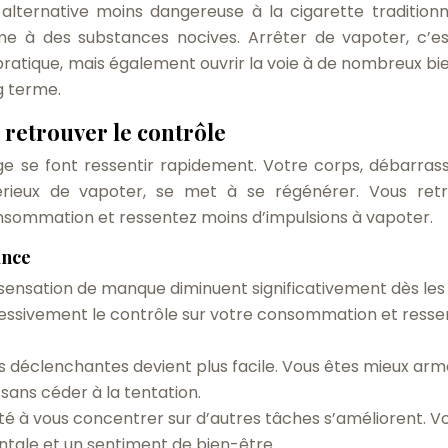
ernative moins dangereuse à la cigarette traditionnel
sme à des substances nocives. Arrêter de vapoter, c’e
 pratique, mais également ouvrir la voie à de nombreux bie
g terme.
 retrouver le contrôle
ge se font ressentir rapidement. Votre corps, débarras
érieux de vapoter, se met à se régénérer. Vous ret
nsommation et ressentez moins d’impulsions à vapoter.
ance
 sensation de manque diminuent significativement dès les
ressivement le contrôle sur votre consommation et resse
ns déclenchantes devient plus facile. Vous êtes mieux ar
 sans céder à la tentation.
é à vous concentrer sur d’autres tâches s’améliorent. V
ntale et un sentiment de bien-être.