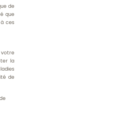
que de
vé que
n à ces
 votre
ter la
adies
ité de
 de