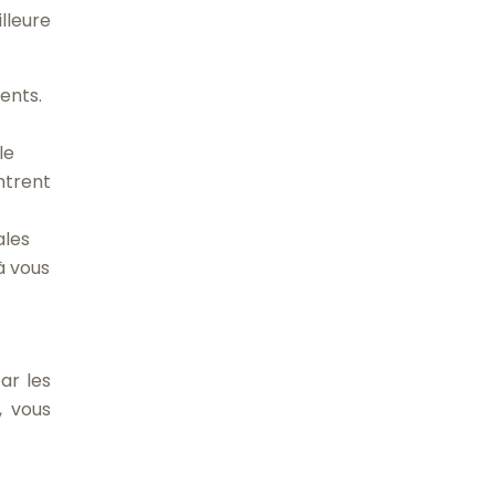
lleure
ents.
le
ntrent
ales
à vous
ar les
, vous