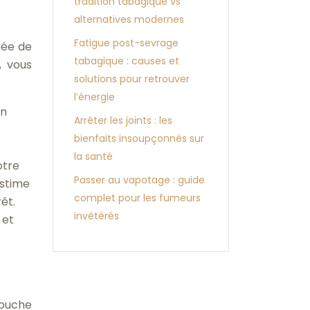
tradition tabagique vs
alternatives modernes
Fatigue post-sevrage
mée de
tabagique : causes et
, vous
solutions pour retrouver
l’énergie
on
Arrêter les joints : les
bienfaits insoupçonnés sur
la santé
otre
Passer au vapotage : guide
estime
complet pour les fumeurs
êt.
invétérés
 et
bouche