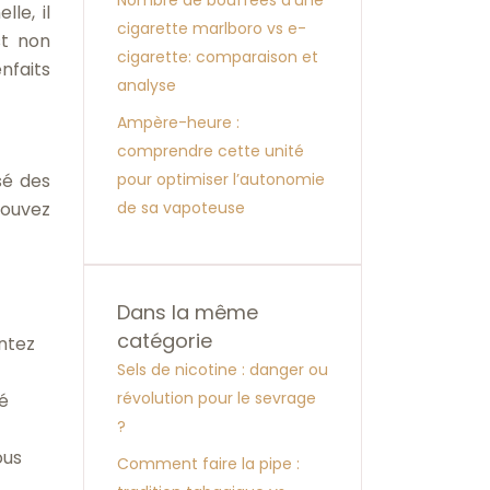
Nombre de bouffées d’une
le, il
cigarette marlboro vs e-
st non
cigarette: comparaison et
nfaits
analyse
Ampère-heure :
comprendre cette unité
pour optimiser l’autonomie
sé des
de sa vapoteuse
rouvez
Dans la même
catégorie
ntez
Sels de nicotine : danger ou
révolution pour le sevrage
mé
?
ous
Comment faire la pipe :