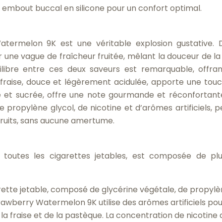
 embout buccal en silicone pour un confort optimal.
atermelon 9K est une véritable explosion gustative. 
 une vague de fraîcheur fruitée, mêlant la douceur de la 
ilibre entre ces deux saveurs est remarquable, offra
 fraise, douce et légèrement acidulée, apporte une tou
se et sucrée, offre une note gourmande et réconfortante
e propylène glycol, de nicotine et d’arômes artificiels, 
fruits, sans aucune amertume.
outes les cigarettes jetables, est composée de plu
garette jetable, composé de glycérine végétale, de propyl
trawberry Watermelon 9K utilise des arômes artificiels po
la fraise et de la pastèque. La concentration de nicotine