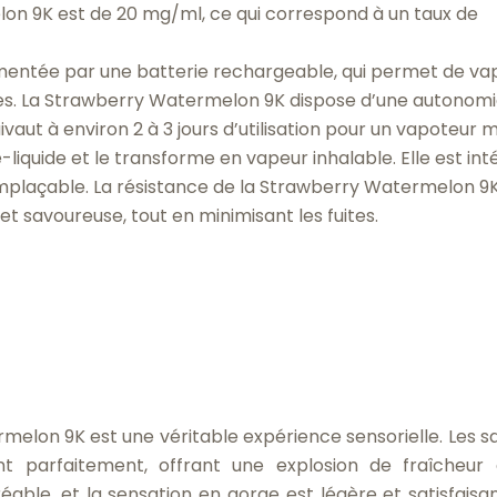
lon 9K est de 20 mg/ml, ce qui correspond à un taux de
limentée par une batterie rechargeable, qui permet de va
es. La Strawberry Watermelon 9K dispose d’une autonom
aut à environ 2 à 3 jours d’utilisation pour un vapoteur 
e-liquide et le transforme en vapeur inhalable. Elle est in
remplaçable. La résistance de la Strawberry Watermelon 9
t savoureuse, tout en minimisant les fuites.
elon 9K est une véritable expérience sensorielle. Les s
t parfaitement, offrant une explosion de fraîcheur
able, et la sensation en gorge est légère et satisfaisan