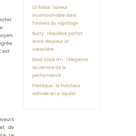
La fraise : saveur
incontournable dans
poter
l’univers du vapotage
ie
Nutty : l’équilibre parfait
moyen.
entre douceur et
tégrée
caractère
K est
Eleaf istick rim : l’élégance
au service de la
performance
Pastèque : la fraîcheur
estivale en e-liquide
aveurs
 et de
te. Le