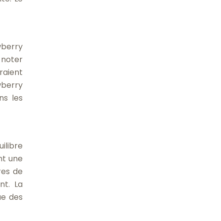
wberry
 noter
raient
wberry
ns les
ilibre
ont une
res de
nt. La
ue des