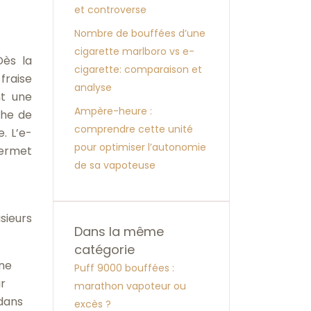
et controverse
Nombre de bouffées d’une
cigarette marlboro vs e-
Dès la
cigarette: comparaison et
fraise
analyse
nt une
Ampère-heure :
che de
comprendre cette unité
. L’e-
pour optimiser l’autonomie
permet
de sa vapoteuse
sieurs
Dans la même
catégorie
ène
Puff 9000 bouffées :
ur
marathon vapoteur ou
 dans
excès ?