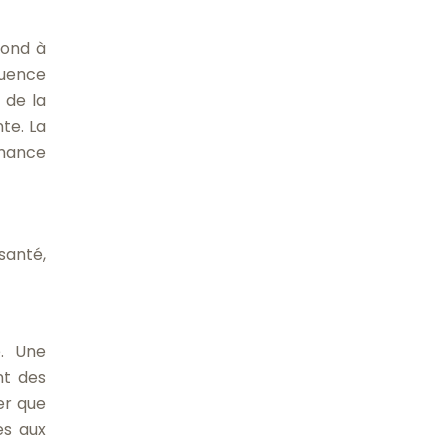
pond à
quence
 de la
te. La
rmance
santé,
e. Une
nt des
er que
es aux