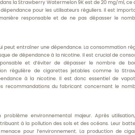
ue dans la Strawberry Watermelon 9K est de 20 mg/ml, ce q
dépendance pour les utilisateurs réguliers. Il est import
 manière responsable et de ne pas dépasser le nom
qui peut entraîner une dépendance. La consommation rég
risque de dépendance à la nicotine. Il est crucial de con
esponsable et d’éviter de dépasser le nombre de bo
tion régulière de cigarettes jetables comme la Stra
ndance à la nicotine. Il est donc essentiel de vapo
les recommandations du fabricant concernant le nom
n problème environnemental majeur. Après utilisation,
ribuant à la pollution des sols et des océans. Leur batte
e menace pour l’environnement. La production de ciga