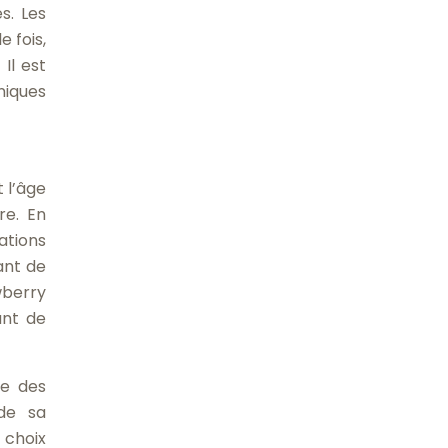
s. Les
 fois,
Il est
niques
 l’âge
re. En
ations
ant de
wberry
ant de
te des
 de sa
 choix