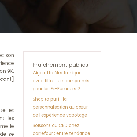
ec son
rience
Fraîchement publiés
on 9K,
Cigarette électronique
icant]
avec filtre : un compromis
pour les Ex-Fumeurs ?
Shop ta puff : la
personnalisation au cœur
te et
de l’expérience vapotage
nt les
Boissons au CBD chez
mme le
carrefour : entre tendance
 de se