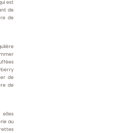
ui est
ant de
bre de
ulière
sommer
uffées
wberry
ter de
bre de
 elles
rie au
rettes