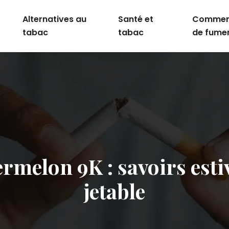
Alternatives au
Santé et
Comment
tabac
tabac
de fume
melon 9K : savoirs esti
jetable