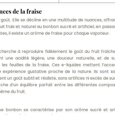
ces de la fraise
l goût. Elle se décline en une multitude de nuances, offra
uit frais et naturel au bonbon sucré et artificiel, en pass
tes, il existe un arôme de fraise pour chaque vapoteur.
cherche à reproduire fidèlement le goût du fruit fraîc
uent une acidité légère, une douceur naturelle, et de su
les feuilles de la fraise. Ces e-liquides mettent l’acce
une expérience gustative proche de la nature. Ils sont s
 un goût subtil et réaliste, sans artifices ni excès de su
che d’un équilibre parfait entre les différentes compo
ême du fruit.
aise bonbon se caractérise par son arôme sucré et artif