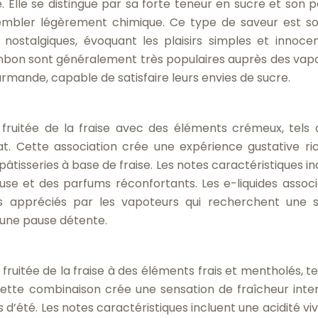
. Elle se distingue par sa forte teneur en sucre et son 
 sembler légèrement chimique. Ce type de saveur est s
 nostalgiques, évoquant les plaisirs simples et innoce
 bonbon sont généralement très populaires auprès des vap
rmande, capable de satisfaire leurs envies de sucre.
fruitée de la fraise avec des éléments crémeux, tels 
olat. Cette association crée une expérience gustative ri
pâtisseries à base de fraise. Les notes caractéristiques i
se et des parfums réconfortants. Les e-liquides associ
ès appréciés par les vapoteurs qui recherchent une 
 une pause détente.
 fruitée de la fraise à des éléments frais et mentholés, t
Cette combinaison crée une sensation de fraîcheur inte
 d’été. Les notes caractéristiques incluent une acidité viv