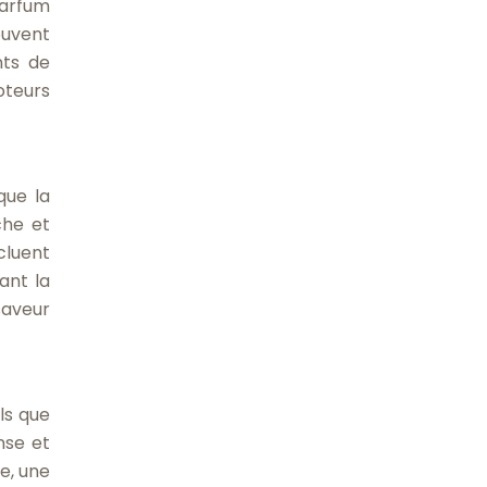
parfum
ouvent
nts de
oteurs
que la
che et
ncluent
ant la
saveur
els que
nse et
e, une