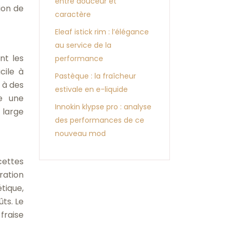
entre douceur et
ion de
caractère
Eleaf istick rim : l’élégance
au service de la
nt les
performance
cile à
Pastèque : la fraîcheur
 à des
estivale en e-liquide
re une
Innokin klypse pro : analyse
 large
des performances de ce
nouveau mod
cettes
ration
tique,
ts. Le
fraise