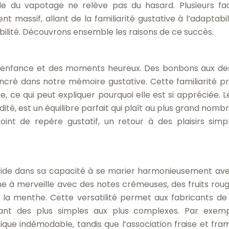
de du vapotage ne relève pas du hasard. Plusieurs fa
massif, allant de la familiarité gustative à l’adaptabil
bilité. Découvrons ensemble les raisons de ce succès.
 d’enfance et des moments heureux. Des bonbons aux de
cré dans notre mémoire gustative. Cette familiarité p
, ce qui peut expliquer pourquoi elle est si appréciée. L
dité, est un équilibre parfait qui plaît au plus grand nomb
t de repère gustatif, un retour à des plaisirs simp
réside dans sa capacité à se marier harmonieusement av
ne à merveille avec des notes crémeuses, des fruits roug
 menthe. Cette versatilité permet aux fabricants de
allant des plus simples aux plus complexes. Par exemp
ique indémodable, tandis que l’association fraise et fra