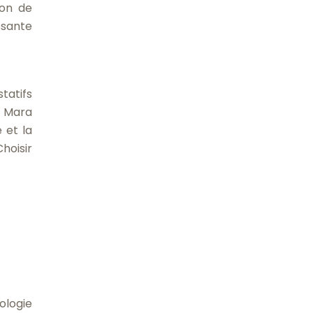
ion de
ssante
tatifs
a Mara
 et la
Choisir
ologie