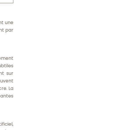
nt une
ant par
hement
btiles
nt sur
ouvent
cre. La
santes
iciel,