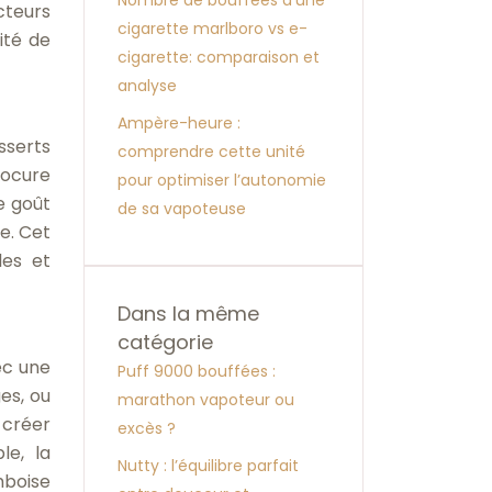
Nombre de bouffées d’une
cteurs
cigarette marlboro vs e-
ité de
cigarette: comparaison et
analyse
Ampère-heure :
sserts
comprendre cette unité
rocure
pour optimiser l’autonomie
e goût
de sa vapoteuse
re. Cet
les et
Dans la même
catégorie
ec une
Puff 9000 bouffées :
es, ou
marathon vapoteur ou
 créer
excès ?
le, la
Nutty : l’équilibre parfait
mboise