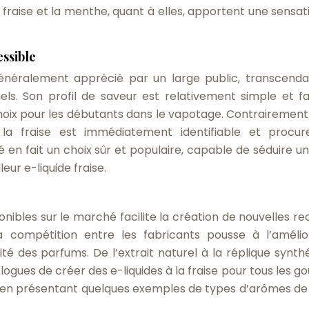
a fraise et la menthe, quant à elles, apportent une sensat
essible
 généralement apprécié par un large public, transcenda
ls. Son profil de saveur est relativement simple et fa
choix pour les débutants dans le vapotage. Contrairement
 la fraise est immédiatement identifiable et procu
é en fait un choix sûr et populaire, capable de séduire un
eur e-liquide fraise.
nibles sur le marché facilite la création de nouvelles re
La compétition entre les fabricants pousse à l’amélio
té des parfums. De l’extrait naturel à la réplique synthé
ues de créer des e-liquides à la fraise pour tous les goû
té en présentant quelques exemples de types d’arômes de 