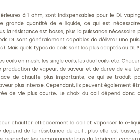
érieures à 1 ohm, sont indispensables pour le DL vaping.
 grande quantité de e-liquide, ce qui est nécessair
s la résistance est basse, plus la puissance nécessaire p
mods DL sont généralement capables de délivrer une pui
. Mais quels types de coils sont les plus adaptés au DL ?
les coils en mesh, les single coils, les dual coils, etc. Chacu
production de vapeur, de saveur et de durée de vie. Les
ace de chauffe plus importante, ce qui se traduit p
aveur plus intense. Cependant, ils peuvent également êtr
rée de vie plus courte. Le choix du coil dépend donc 
our chauffer efficacement le coil et vaporiser le e-liqu
dépend de la résistance du coil : plus elle est basse, p
al de respecter les recommandations du fabricant concern