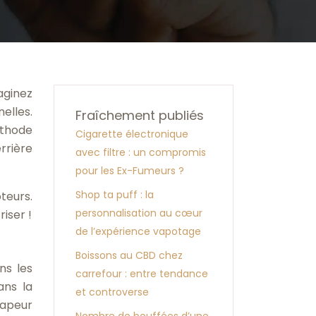
aginez
elles.
Fraîchement publiés
éthode
Cigarette électronique
rrière
avec filtre : un compromis
pour les Ex-Fumeurs ?
Shop ta puff : la
teurs.
personnalisation au cœur
iser !
de l’expérience vapotage
Boissons au CBD chez
ns les
carrefour : entre tendance
ans la
et controverse
vapeur