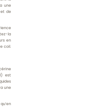
ra une
 et de
rience
ez-la
urs en
 coil.
cérine
l) est
quides
ra une
s qu’en