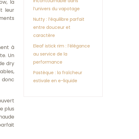
incontournable dans
ow, la
l’univers du vapotage
t leur
ments
Nutty : l’équilibre parfait
entre douceur et
caractère
Eleaf istick rim : l’élégance
ment à
au service de la
te. Un
performance
de dry
ables,
Pastèque : la fraîcheur
st donc
estivale en e-liquide
ouvert
e plus
chaude
arfait