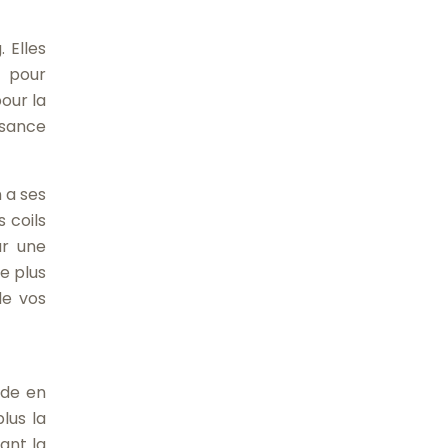
 Elles
e pour
our la
ssance
n a ses
 coils
ar une
e plus
de vos
ide en
lus la
ant la