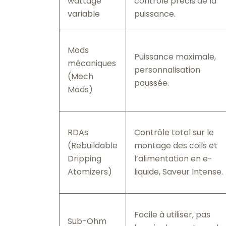
wattage
contrôle précis de la
variable
puissance.
Mods
Puissance maximale,
mécaniques
personnalisation
(Mech
poussée.
Mods)
RDAs
Contrôle total sur le
(Rebuildable
montage des coils et
Dripping
l’alimentation en e-
Atomizers)
liquide, Saveur Intense.
Facile à utiliser, pas
Sub-Ohm