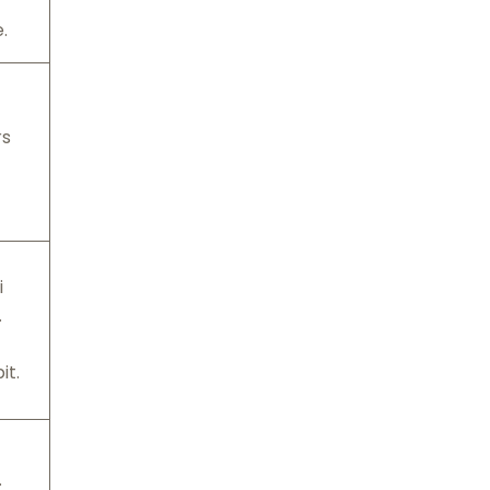
.
rs
i
.
it.
.