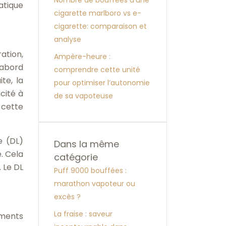
Nombre de bouffées d’une
atique
cigarette marlboro vs e-
cigarette: comparaison et
analyse
ation,
Ampère-heure :
’abord
comprendre cette unité
te, la
pour optimiser l’autonomie
cité à
de sa vapoteuse
 cette
e (DL)
Dans la même
. Cela
catégorie
 Le DL
Puff 9000 bouffées :
marathon vapoteur ou
excès ?
La fraise : saveur
éments