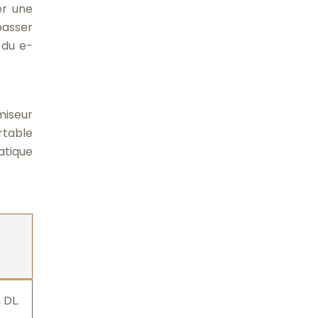
er une
passer
 du e-
miseur
rtable
atique
 DL.