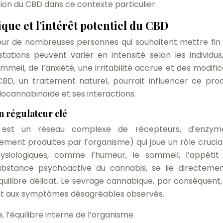
tion du CBD dans ce contexte particulier.
ue et l’intérêt potentiel du CBD
our de nombreuses personnes qui souhaitent mettre fin 
tions peuvent varier en intensité selon les individus
eil, de l’anxiété, une irritabilité accrue et des modific
D, un traitement naturel, pourrait influencer ce pro
ocannabinoïde et ses interactions.
n régulateur clé
 est un réseau complexe de récepteurs, d’enzym
ment produites par l’organisme) qui joue un rôle crucia
ysiologiques, comme l’humeur, le sommeil, l’appétit
ubstance psychoactive du cannabis, se lie directeme
uilibre délicat. Le sevrage cannabique, par conséquent, 
ant aux symptômes désagréables observés.
 l’équilibre interne de l’organisme.