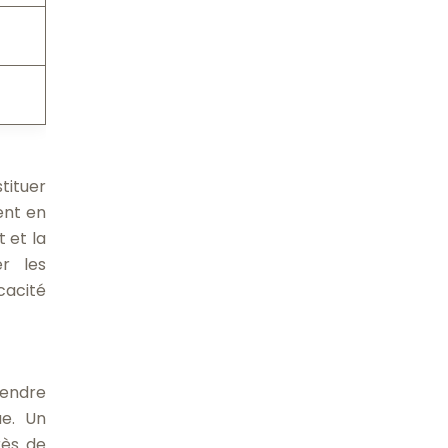
tituer
ent en
 et la
er les
cacité
rendre
ue. Un
rès de