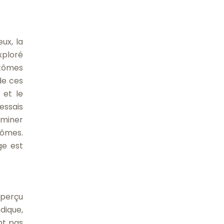
ux, la
xploré
ptômes
de ces
 et le
essais
rminer
tômes.
ge est
aperçu
dique,
nt pas