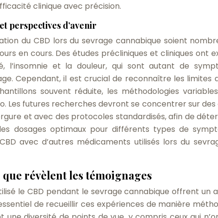
icacité clinique avec précision.
 et perspectives d’avenir
lisation du CBD lors du sevrage cannabique soient nombre
ours en cours. Des études précliniques et cliniques ont e
iété, l’insomnie et la douleur, qui sont autant de sym
ge. Cependant, il est crucial de reconnaître les limites 
antillons souvent réduite, les méthodologies variables
 Les futures recherches devront se concentrer sur des 
ergure et avec des protocoles standardisés, afin de déte
ier les dosages optimaux pour différents types de symp
u CBD avec d’autres médicaments utilisés lors du sevra
ce que révèlent les témoignages
ilisé le CBD pendant le sevrage cannabique offrent un 
 essentiel de recueillir ces expériences de manière métho
nt une diversité de points de vue, y compris ceux qui n’o