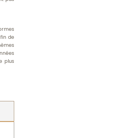
formes
fin de
thèmes
onnées
e plus