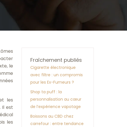
ptômes
pacter
Fraîchement publiés
te, le
Cigarette électronique
 comme
avec filtre : un compromis
onnées
pour les Ex-Fumeurs ?
Shop ta puff : la
personnalisation au cœur
et les
de l’expérience vapotage
Il est
édical
Boissons au CBD chez
is les
carrefour : entre tendance