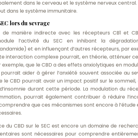
ipalement dans le cerveau et le système nerveux central.
out dans le système immunitaire.
EC lors du sevrage
 de manière indirecte avec les récepteurs CB1 et CB
dule l’activité du SEC en inhibant la dégradatio
ndamide) et en influençant d’autres récepteurs, par e
te interaction complexe pourrait, en théorie, atténuer ce
 exemple, que le CBD a des effets anxiolytiques en modul
 pourrait aider à gérer l’anxiété souvent associée au se
le CBD pourrait avoir un impact positif sur le sommeil, 
 d’insomnie durant cette période. La modulation du réc
lammation, pourrait également contribuer à réduire l’inc
 de comprendre que ces mécanismes sont encore à l’étude 
essaires.
uence du CBD sur le SEC est encore un domaine de recher
mentaires sont nécessaires pour comprendre entièreme