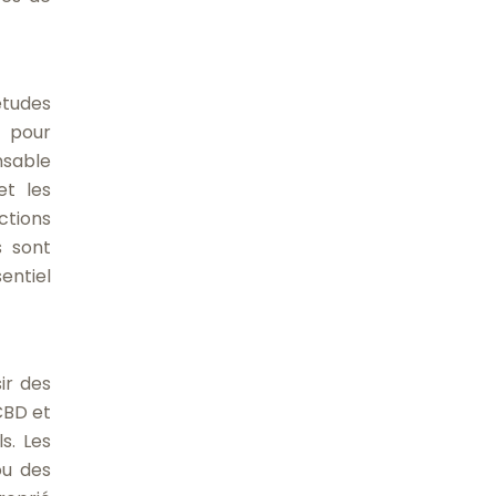
études
s pour
nsable
et les
ctions
s sont
entiel
ir des
CBD et
s. Les
ou des