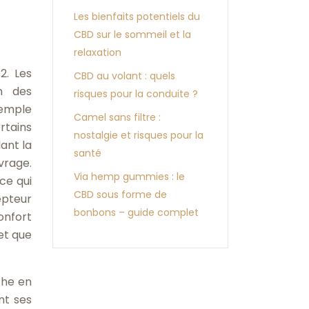
Les bienfaits potentiels du
CBD sur le sommeil et la
relaxation
2. Les
CBD au volant : quels
n des
risques pour la conduite ?
xemple
Camel sans filtre :
rtains
nostalgie et risques pour la
ant la
santé
vrage.
Via hemp gummies : le
ce qui
CBD sous forme de
epteur
bonbons – guide complet
onfort
et que
che en
nt ses