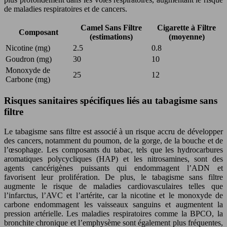
de maladies respiratoires et de cancers.
Camel Sans Filtre
Cigarette à Filtre
Composant
(estimations)
(moyenne)
Nicotine (mg)
2.5
0.8
Goudron (mg)
30
10
Monoxyde de
25
12
Carbone (mg)
Risques sanitaires spécifiques liés au tabagisme sans
filtre
Le tabagisme sans filtre est associé à un risque accru de développer
des cancers, notamment du poumon, de la gorge, de la bouche et de
l’œsophage. Les composants du tabac, tels que les hydrocarbures
aromatiques polycycliques (HAP) et les nitrosamines, sont des
agents cancérigènes puissants qui endommagent l’ADN et
favorisent leur prolifération. De plus, le tabagisme sans filtre
augmente le risque de maladies cardiovasculaires telles que
l’infarctus, l’AVC et l’artérite, car la nicotine et le monoxyde de
carbone endommagent les vaisseaux sanguins et augmentent la
pression artérielle. Les maladies respiratoires comme la BPCO, la
bronchite chronique et l’emphysème sont également plus fréquentes,