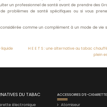
consulter un professionnel de santé avant de prendre des G
z de problèmes de santé spécifiques ou si vous pren
tre considérée comme un complément à un mode de vie s
liquide
H E E T S : une alternative au tabac chauff
plein e
RNATIVES DU TABAC
ACCESSOIRES D’E-CIGARETT
arette électronique
Atomiseur