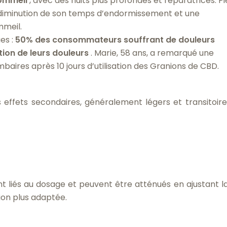
sommeil
, avec des nuits plus profondes et réparatrices. Pi
e diminution de son temps d’endormissement et une
mmeil.
es :
50% des consommateurs souffrant de douleurs
ion de leurs douleurs
. Marie, 58 ans, a remarqué une
baires après 10 jours d’utilisation des Granions de CBD.
ffets secondaires, généralement légers et transitoires
 liés au dosage et peuvent être atténués en ajustant l
ion plus adaptée.