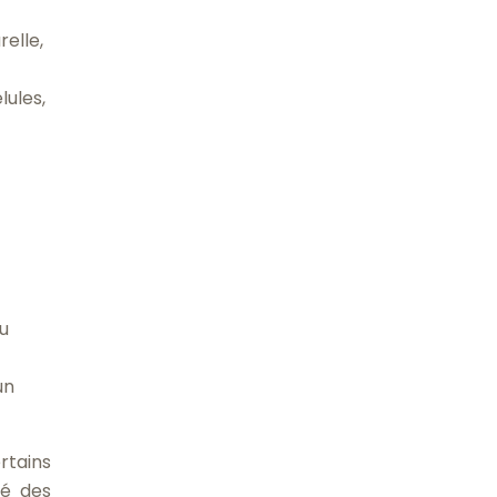
elle,
lules,
u
un
rtains
té des