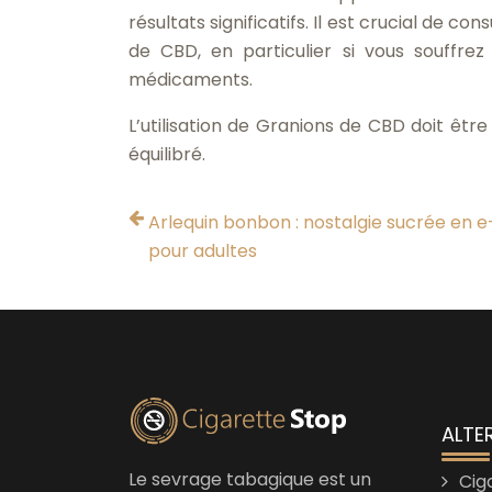
résultats significatifs. Il est crucial de 
de CBD, en particulier si vous souffre
médicaments.
L’utilisation de Granions de CBD doit ê
équilibré.
Arlequin bonbon : nostalgie sucrée en e-
pour adultes
ALTE
Le sevrage tabagique est un
Cig