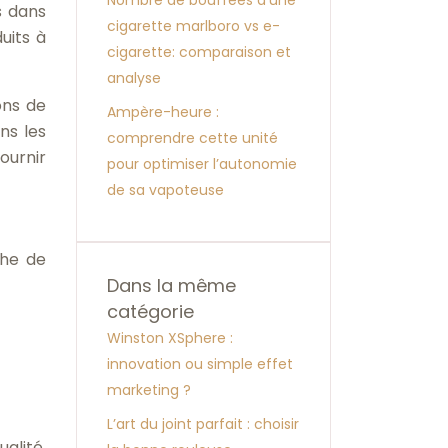
Nombre de bouffées d’une
s dans
cigarette marlboro vs e-
uits à
cigarette: comparaison et
analyse
ons de
Ampère-heure :
ns les
comprendre cette unité
fournir
pour optimiser l’autonomie
de sa vapoteuse
che de
Dans la même
catégorie
Winston XSphere :
innovation ou simple effet
marketing ?
L’art du joint parfait : choisir
alité,