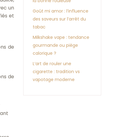
la bonne rouleuse
avec un
Goût mi amor : l’influence
iés et
des saveurs sur l’arrêt du
tabac
Milkshake vape : tendance
gourmande ou piège
ons de
calorique ?
L’art de rouler une
cigarette : tradition vs
ons de
vapotage moderne
t
r
sant