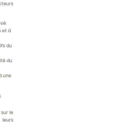
cteurs
evé
 et à
ifs du
ité du
 à une
s
sur le
 leurs