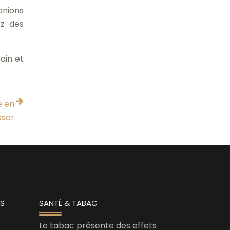
ranions
ez des
ain et
é en
ssor
ES
SANTÉ & TABAC
Le tabac présente des effets