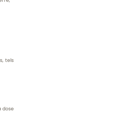
erre,
, tels
a dose