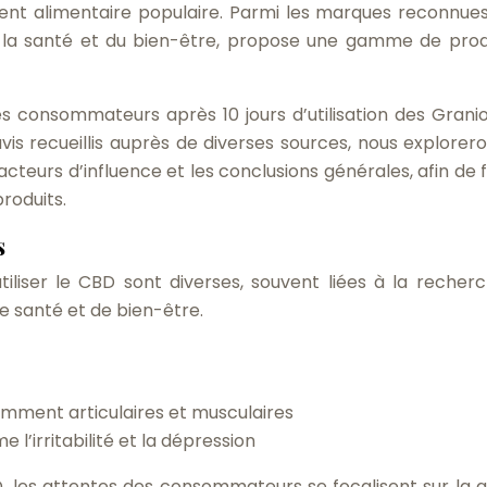
t alimentaire populaire. Parmi les marques reconnue
 la santé et du bien-être, propose une gamme de prod
des consommateurs après 10 jours d’utilisation des Grani
is recueillis auprès de diverses sources, nous explorero
s facteurs d’influence et les conclusions générales, afin de 
produits.
s
liser le CBD sont diverses, souvent liées à la recher
e santé et de bien-être.
amment articulaires et musculaires
l’irritabilité et la dépression
 les attentes des consommateurs se focalisent sur la qu