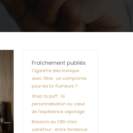
Fraîchement publiés
Cigarette électronique
avec filtre : un compromis
pour les Ex-Fumeurs ?
Shop ta puff : la
personnalisation au cœur
de l’expérience vapotage
Boissons au CBD chez
carrefour : entre tendance