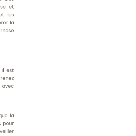
ose et
et les
rer la
rrhose
Il est
prenez
s avec
que la
s pour
eiller