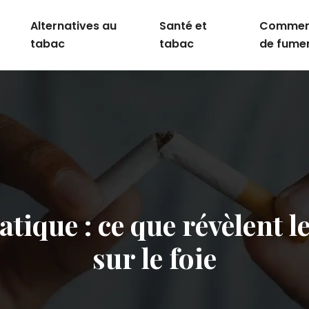
Alternatives au
Santé et
Comment
tabac
tabac
de fume
tique : ce que révèlent l
sur le foie