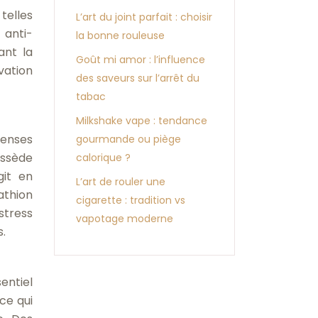
telles
L’art du joint parfait : choisir
 anti-
la bonne rouleuse
ant la
Goût mi amor : l’influence
vation
des saveurs sur l’arrêt du
tabac
Milkshake vape : tendance
fenses
gourmande ou piège
ossède
calorique ?
git en
L’art de rouler une
athion
cigarette : tradition vs
stress
vapotage moderne
s.
entiel
ce qui