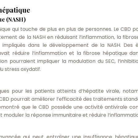
 hépatique
que (NASH)
que qui touche de plus en plus de personnes. Le CBD po
itement de la NASH en réduisant l’inflammation, la fibrose
clés impliqués dans le développement de la NASH. Des 
ait réduire l’inflammation et la fibrose hépatique da
 pourraient impliquer la modulation du SEC, l’inhibiti
u stress oxydatif.
ques pour les patients atteints d’hépatite virale, not
CBD pourrait améliorer l’efficacité des traitements stand
 démontré que le CBD possède une activité antivirale con
nt moduler la réponse immunitaire et réduire l’inflammati
avancée qui peut entraîner une insuffisance hépatiqu