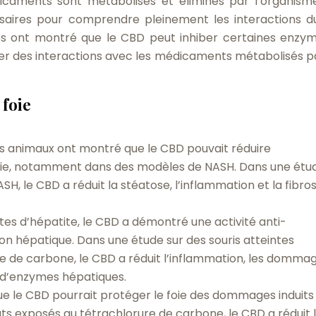
dicaments sont métabolisés et éliminés par l’organism
saires pour comprendre pleinement les interactions 
s ont montré que le CBD peut inhiber certaines enzy
er des interactions avec les médicaments métabolisés p
 foie
es animaux ont montré que le CBD pouvait réduire
e foie, notamment dans des modèles de NASH. Dans une étu
ASH, le CBD a réduit la stéatose, l’inflammation et la fibro
tes d’hépatite, le CBD a démontré une activité anti-
ion hépatique. Dans une étude sur des souris atteintes
ure de carbone, le CBD a réduit l’inflammation, les domma
x d’enzymes hépatiques.
ue le CBD pourrait protéger le foie des dommages induits
ats exposés au tétrachlorure de carbone, le CBD a réduit 