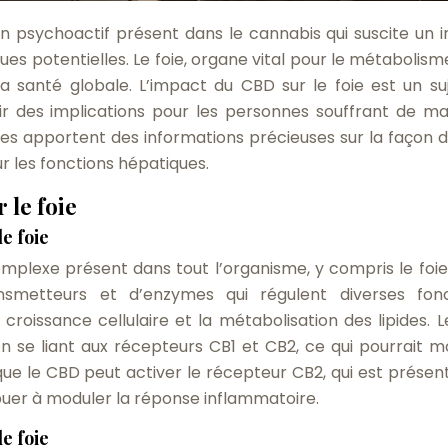
 psychoactif présent dans le cannabis qui suscite un i
es potentielles. Le foie, organe vital pour le métabolisme
 la santé globale. L’impact du CBD sur le foie est un su
ir des implications pour les personnes souffrant de ma
es apportent des informations précieuses sur la façon d
ur les fonctions hépatiques.
 le foie
e foie
mplexe présent dans tout l’organisme, y compris le foie. 
metteurs et d’enzymes qui régulent diverses fonc
roissance cellulaire et la métabolisation des lipides. 
 se liant aux récepteurs CB1 et CB2, ce qui pourrait mo
 que le CBD peut activer le récepteur CB2, qui est présen
ribuer à moduler la réponse inflammatoire.
e foie