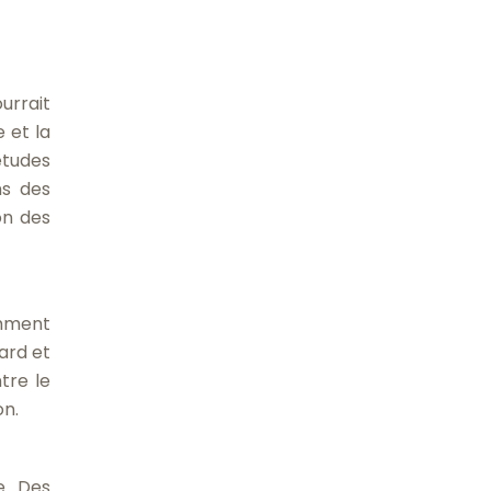
urrait
 et la
études
ns des
on des
amment
ard et
tre le
on.
e. Des