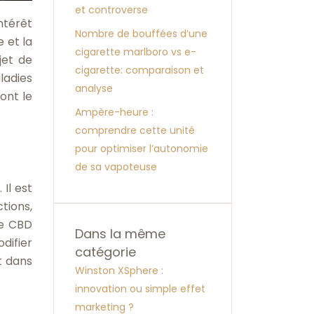
et controverse
ntérêt
Nombre de bouffées d’une
 et la
cigarette marlboro vs e-
jet de
cigarette: comparaison et
ladies
analyse
ont le
Ampère-heure :
comprendre cette unité
pour optimiser l’autonomie
de sa vapoteuse
Il est
tions,
Le CBD
Dans la même
difier
catégorie
t dans
Winston XSphere :
innovation ou simple effet
marketing ?