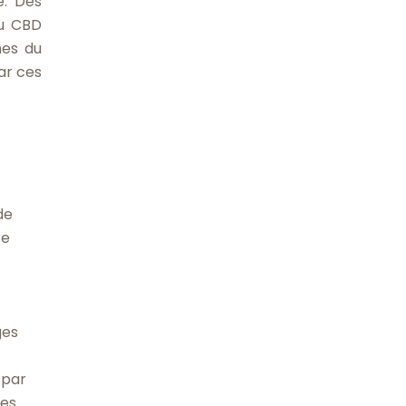
e. Des
du CBD
mes du
ar ces
de
se
ges
 par
les