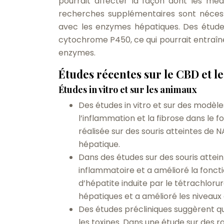
pourrait affecter la façon dont les mé
recherches supplémentaires sont néces
avec les enzymes hépatiques. Des étude
cytochrome P450, ce qui pourrait entraîn
enzymes.
Études récentes sur le CBD et le
Études in vitro et sur les animaux
Des études in vitro et sur des modèl
l’inflammation et la fibrose dans l
réalisée sur des souris atteintes de N
hépatique.
Dans des études sur des souris attein
inflammatoire et a amélioré la fonct
d’hépatite induite par le tétrachlor
hépatiques et a amélioré les niveau
Des études précliniques suggèrent q
les toxines. Dans une étude sur des r