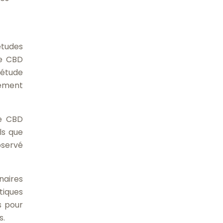
études
le CBD
 étude
tement
de CBD
ls que
bservé
naires
tiques
s pour
s.