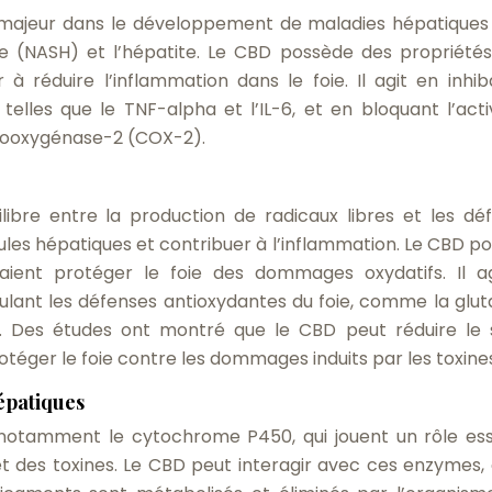
 majeur dans le développement de maladies hépatiques 
e (NASH) et l’hépatite. Le CBD possède des propriétés
 à réduire l’inflammation dans le foie. Il agit en inhib
telles que le TNF-alpha et l’IL-6, et en bloquant l’acti
looxygénase-2 (COX-2).
libre entre la production de radicaux libres et les dé
les hépatiques et contribuer à l’inflammation. Le CBD p
aient protéger le foie des dommages oxydatifs. Il a
imulant les défenses antioxydantes du foie, comme la glut
. Des études ont montré que le CBD peut réduire le 
rotéger le foie contre les dommages induits par les toxine
épatiques
notamment le cytochrome P450, qui jouent un rôle ess
des toxines. Le CBD peut interagir avec ces enzymes, 